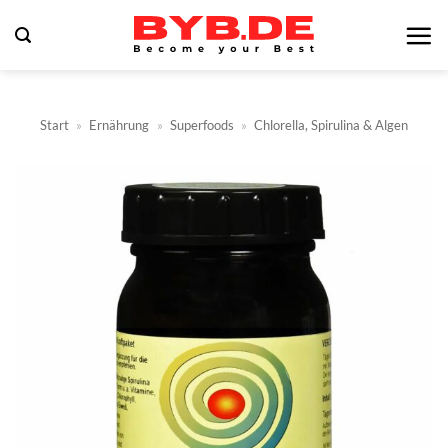
Zum
Inhalt
springen
Start
»
Ernährung
»
Superfoods
»
Chlorella, Spirulina & Algen