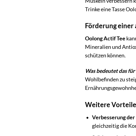
Muskeln verbessern kö
Trinke eine Tasse Ool
Förderung einer
Oolong Actif Tee
kann
Mineralien und Antiox
schützen können.
Was bedeutet das für 
Wohlbefinden zu steig
Ernährungsgewohnhei
Weitere Vorteile
Verbesserung der
gleichzeitig die K