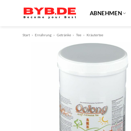
Zum
Inhalt
ABNEHMEN
springen
Start
»
Ernährung
»
Getränke
»
Tee
»
Kräutertee