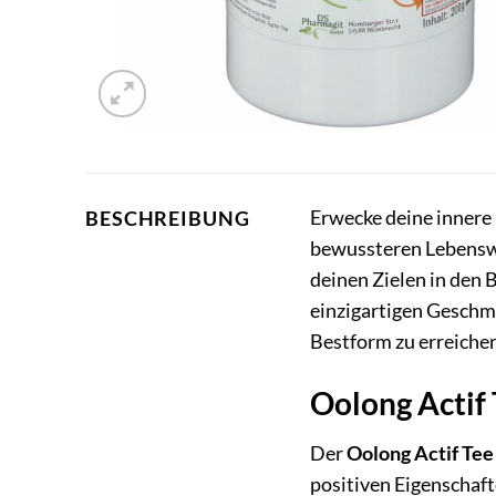
Erwecke deine innere
BESCHREIBUNG
bewussteren Lebenswei
deinen Zielen in den
einzigartigen Geschma
Bestform zu erreiche
Oolong Actif 
Der
Oolong Actif Tee
positiven Eigenschaft