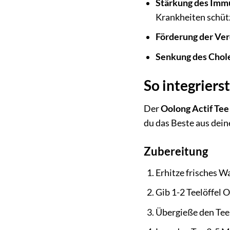
Stärkung des Imm
Krankheiten schüt
Förderung der Ve
Senkung des Chole
So integriers
Der
Oolong Actif Tee
du das Beste aus dei
Zubereitung
Erhitze frisches W
Gib 1-2 Teelöffel O
Übergieße den Tee