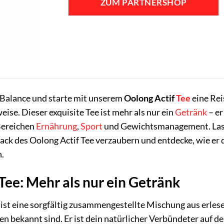
ZUM PARTNERSHOP
 Balance und starte mit unserem
Oolong Actif
Tee
eine Rei
se. Dieser exquisite Tee ist mehr als nur ein
Getränk
– er
 Bereichen
Ernährung
,
Sport
und Gewichtsmanagement. Lass
ck des Oolong Actif Tee verzaubern und entdecke, wie er 
n.
Tee: Mehr als nur ein Getränk
ist eine sorgfältig zusammengestellte Mischung aus erlesen
en bekannt sind. Er ist dein natürlicher Verbündeter auf