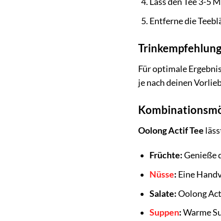
Lass den Tee 3-5 M
Entferne die Teebl
Trinkempfehlun
Für optimale Ergebni
je nach deinen Vorlie
Kombinationsmö
Oolong Actif Tee
läss
Früchte:
Genieße d
Nüsse
:
Eine Handvo
Salate:
Oolong Acti
Suppen
:
Warme Sup