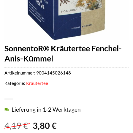
SonnentoR® Kräutertee Fenchel-
Anis-Kümmel
Artikelnummer:
9004145026148
Kategorie:
Kräutertee
Lieferung in 1-2 Werktagen
Ursprünglicher
Aktueller
4,19
€
3,80
€