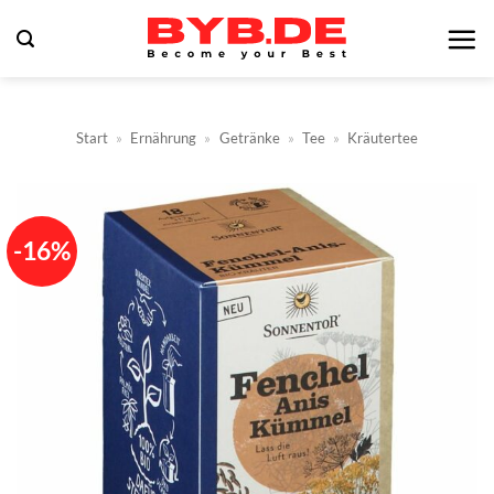
Zum
Inhalt
springen
Start
»
Ernährung
»
Getränke
»
Tee
»
Kräutertee
-16%