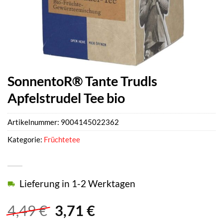
SonnentoR® Tante Trudls
Apfelstrudel Tee bio
Artikelnummer:
9004145022362
Kategorie:
Früchtetee
Lieferung in 1-2 Werktagen
Ursprünglicher
Aktueller
4,49
€
3,71
€