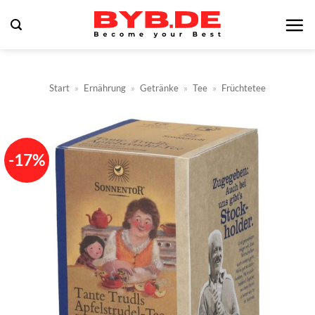
Zum
Inhalt
springen
Start
»
Ernährung
»
Getränke
»
Tee
»
Früchtetee
-17%