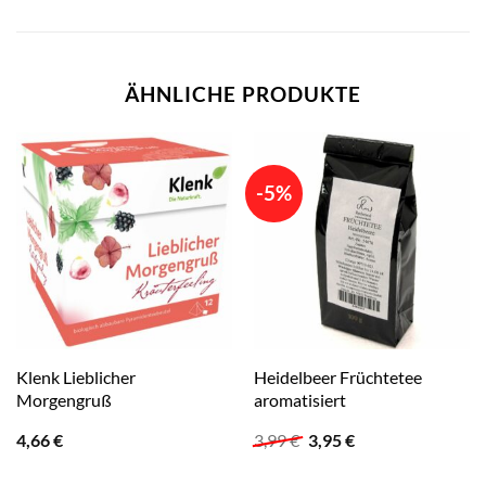
ÄHNLICHE PRODUKTE
-5%
Klenk Lieblicher
Heidelbeer Früchtetee
Morgengruß
aromatisiert
Ursprünglicher
Aktueller
4,66
€
3,99
€
3,95
€
Preis
Preis
war:
ist: