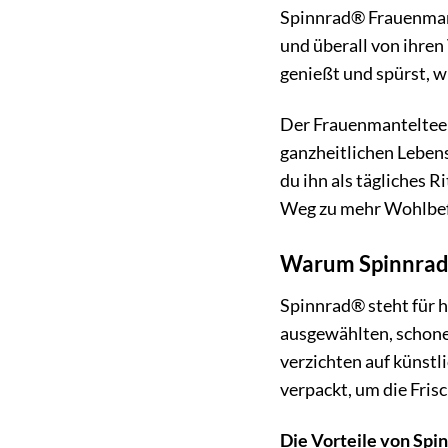
Spinnrad® Frauenmante
und überall von ihren
genießt und spürst, w
Der Frauenmanteltee 
ganzheitlichen Lebens
du ihn als tägliches 
Weg zu mehr Wohlbef
Warum Spinnrad
Spinnrad® steht für 
ausgewählten, schone
verzichten auf künstl
verpackt, um die Fri
Die Vorteile von Spi