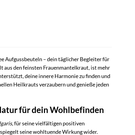
 Aufgussbeuteln – dein täglicher Begleiter für
lt aus den feinsten Frauenmantelkraut, ist mehr
 unterstützt, deine innere Harmonie zu finden und
onellen Heilkrauts verzaubern und genieße jeden
Natur für dein Wohlbefinden
lgaris
, für seine vielfältigen positiven
 spiegelt seine wohltuende Wirkung wider.