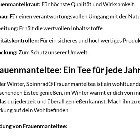
uenmantelkraut:
Für höchste Qualität und Wirksamkeit.
bau:
Für einen verantwortungsvollen Umgang mit der Natu
eitung:
Erhält die wertvollen Inhaltsstoffe.
tätskontrollen:
Für ein sicheres und hochwertiges Produk
ackung:
Zum Schutz unserer Umwelt.
uenmanteltee: Ein Tee für jede Jah
er Winter, Spinnrad® Frauenmanteltee ist ein wohltuender
rischenden Eistee genießen, im Winter wärmt er dich von in
 das du jederzeit und überall genießen kannst. Mach ihn zu
rkung auf dein Wohlbefinden.
ndung von Frauenmanteltee: