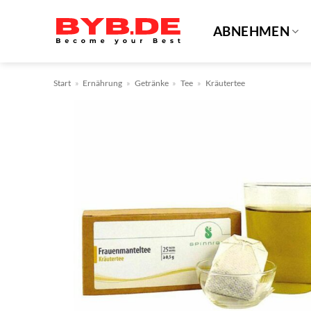
Zum
Inhalt
ABNEHMEN
springen
Start
»
Ernährung
»
Getränke
»
Tee
»
Kräutertee