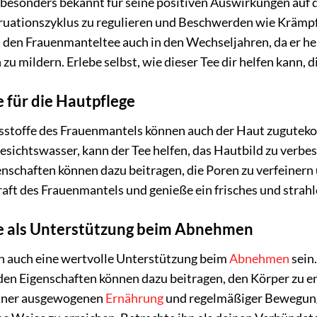
 besonders bekannt für seine positiven Auswirkungen auf 
ruationszyklus zu regulieren und Beschwerden wie Kräm
n den Frauenmanteltee auch in den Wechseljahren, da er h
zu mildern. Erlebe selbst, wie dieser Tee dir helfen kann, 
 für die Hautpflege
tsstoffe des Frauenmantels können auch der Haut zugute
sichtswasser, kann der Tee helfen, das Hautbild zu verbe
nschaften können dazu beitragen, die Poren zu verfeinern
raft des Frauenmantels und genieße ein frisches und stra
e als Unterstützung beim Abnehmen
 auch eine wertvolle Unterstützung beim
Abnehmen
sein
en Eigenschaften können dazu beitragen, den Körper zu en
einer ausgewogenen
Ernährung
und regelmäßiger Bewegung k