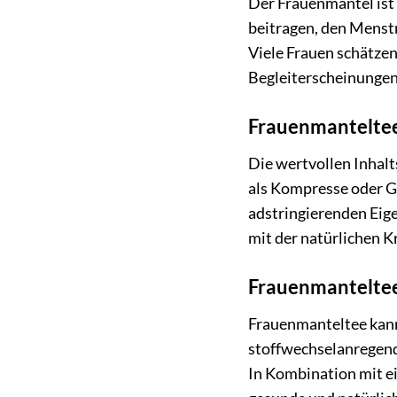
Der Frauenmantel ist
beitragen, den Menst
Viele Frauen schätze
Begleiterscheinungen 
Frauenmanteltee
Die wertvollen Inhal
als Kompresse oder Ge
adstringierenden Eige
mit der natürlichen K
Frauenmantelte
Frauenmanteltee kann
stoffwechselanregend
In Kombination mit 