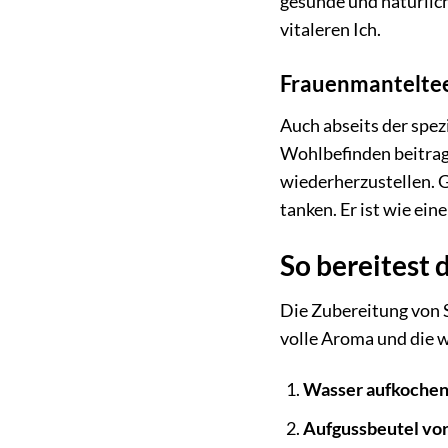
gesunde und natürlic
vitaleren Ich.
Frauenmanteltee
Auch abseits der spe
Wohlbefinden beitrag
wiederherzustellen. 
tanken. Er ist wie ein
So bereitest
Die Zubereitung von S
volle Aroma und die 
Wasser aufkochen
Aufgussbeutel vor