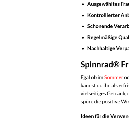
Ausgewähltes Fra
Kontrollierter An
Schonende Verarb
Regelmäßige Quali
Nachhaltige Verp
Spinnrad® Fra
Egal ob im
Sommer
od
kannst du ihn als erf
vielseitiges Getränk,
spüre die positive Wi
Ideen für die Verwe