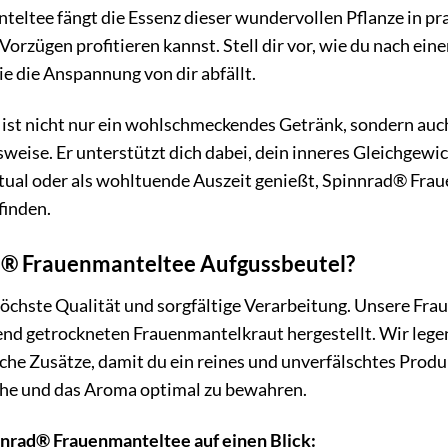
ltee fängt die Essenz dieser wundervollen Pflanze in pra
 Vorzügen profitieren kannst. Stell dir vor, wie du nach ei
ie die Anspannung von dir abfällt.
ist nicht nur ein wohlschmeckendes Getränk, sondern auch 
weise. Er unterstützt dich dabei, dein inneres Gleichgew
Ritual oder als wohltuende Auszeit genießt, Spinnrad® Frau
inden.
® Frauenmanteltee Aufgussbeutel?
höchste Qualität und sorgfältige Verarbeitung. Unsere Fr
nd getrockneten Frauenmantelkraut hergestellt. Wir legen
iche Zusätze, damit du ein reines und unverfälschtes Produ
sche und das Aroma optimal zu bewahren.
nnrad® Frauenmanteltee auf einen Blick: